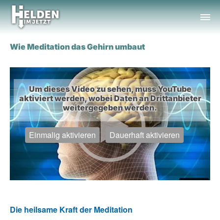
Zum Hauptinhalt springen
Wie Meditation das Gehirn umbaut
Um dieses Video zu sehen, muss YouTube
aktiviert werden, wobei Daten an Drittanbieter
weitergegeben werden.
Einmalig aktivieren
Dauerhaft aktivieren
Die heilsame Kraft der Meditation